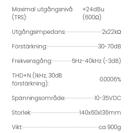
Maximal utgångsnivå
+24dBu
(TRS):
(600Ω)
Utgångsimpedans:
2x22kΩ
Förstärkning:
30-70dB
Frekvensgång:
5Hz-40kHz (-3dB)
THD+N (1kHz, 30dB
0.0006%
förstärkning):
Spänningsområde:
10-35VDC
Storlek:
140x60x136mm
Vikt:
ca 900g