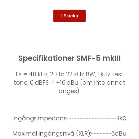
Skicka
Specifikationer SMF-5 mkIII
Fs = 48 kHz, 20 to 22 kHz BW, 1 kHz test
tone, 0 dBFS = +16 dBu (om inte annat
anges).
Ingångsimpedans:
1kΩ
Maximal ingångsnivå (XLR):
-6dBu