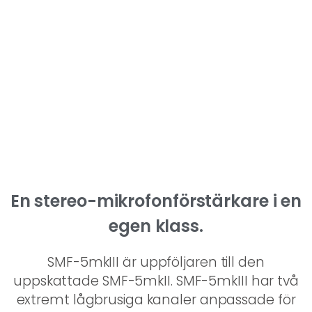
SMF-5 mkIII​
Stereo-mikrofonförstärkare med
extremt låg brusnivå
En stereo-mikrofonförstärkare i en
egen klass.
SMF-5mkIII är uppföljaren till den
uppskattade SMF-5mkII. SMF-5mkIII har två
extremt lågbrusiga kanaler anpassade för