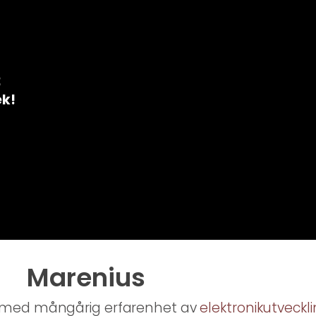
2
ek!
Marenius
tag med mångårig erfarenhet av
elektronikutveckl