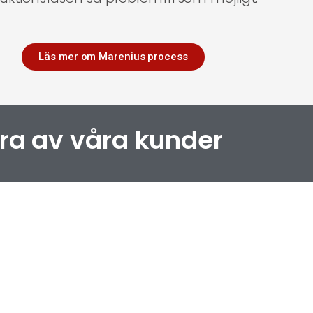
Läs mer om Marenius process
ra av våra kunder