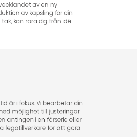
tvecklandet av en ny
uktion av kapsling för din
tak, kan röra dig från idé
d är i fokus. Vi bearbetar din
ed möjlighet till justeringar
n antingen i en förserie eller
a legotillverkare för att göra