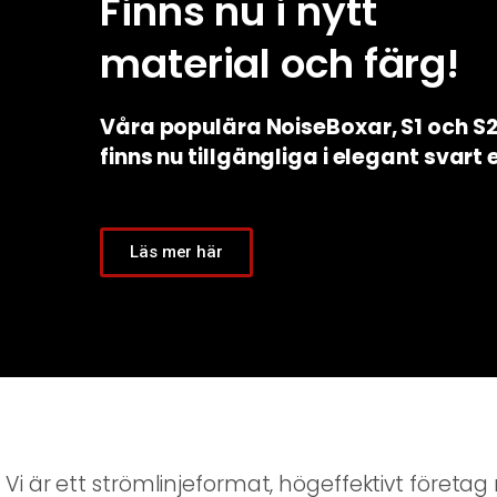
Finns nu i nytt
material och färg!
Våra populära NoiseBoxar, S1 och S
finns nu tillgängliga i elegant svart 
Läs mer här
Vi är ett strömlinjeformat, högeffektivt före