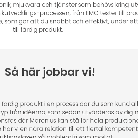
ronik, mjukvara och tjänster som behövs kring u
kutvecklings-processen, från EMC tester till prod
 som gör att du snabbt och effektivt, under ett 
till färdig produkt.
Så här jobbar vi!
färdig produkt i en process där du som kund allti
otyp från idéerna, som sedan utvärderas av dig m
ionsfas där Marenius kan stå för hela produktione
ar vi en nära relation till ett flertal kompetent
uktionsfasen så problemfri som möjligt.