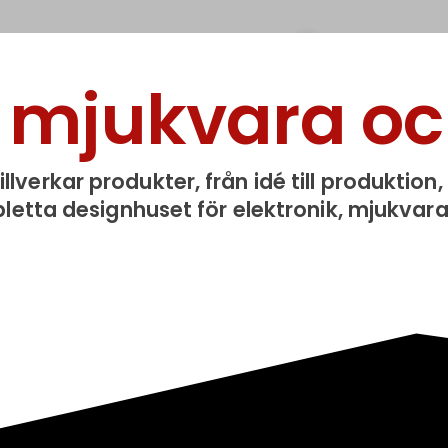
ISEBOX P2
k, mjukvara o
S2
lverkar produkter, från idé till produktion,
 av våra världskända
pletta designhuset för elektronik, mjukvar
ngsskydd
ox S2 & P2 här!