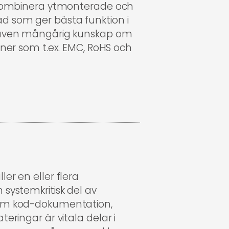
i kombinera ytmonterade och
d som ger bästa funktion i
r även mångårig kunskap om
oner som t.ex. EMC, RoHS och
er en eller flera
 systemkritisk del av
 som kod-dokumentation,
teringar är vitala delar i