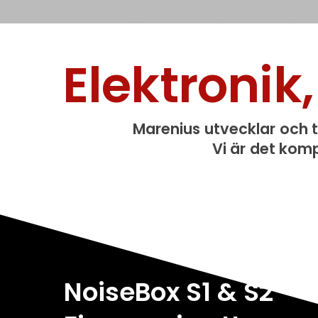
Nyhet! NO
Elektroni
& 
Marenius utvecklar och til
Uppdaterade versioner
Vi är det kom
avlyssni
Läs mer om NoiseB
NoiseBox S1 & S2