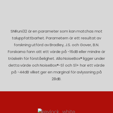
SNRuni32 är en parameter som kan matchas mot
taluppfattbarhet. Parametern är ett resultat av
forskning utförd av Bradley, J.S. och Gover, B.N.
Forskarna fann att ett värde på -16dB eller mindre är
tröskeln för förståelighet. Alla NoiseBox® ligger under
detta värde och NoiseBox®-S1 och S1+ har ett värde
på -44dB vilket ger en marginal för avlyssning på
28dB.