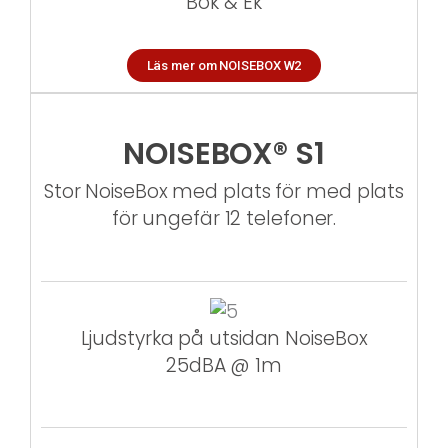
Bok & Ek
Läs mer om NOISEBOX W2
NOISEBOX® S1
Stor NoiseBox med plats för med plats
för ungefär 12 telefoner.
Ljudstyrka på utsidan NoiseBox
25dBA @ 1m