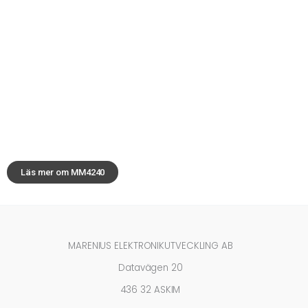
MM4240
Stryktålig multispårsmixer med
inspelningsfunktion för on-location
ljudupptagningar tex. för filmindustri eller
radio.
Läs mer om MM4240
MARENIUS ELEKTRONIKUTVECKLING AB
Datavägen 20
436 32 ASKIM