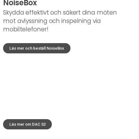
NoiseBox
Skydda effektivt och säkert dina möten
mot avlyssning och inspelning via
mobiltelefoner!
Läs mer och beställ NoiseBox
DAC S2
En av världens bästa D/A omvandlare
för HiFi entusiaster.
Läs mer om DAC S2