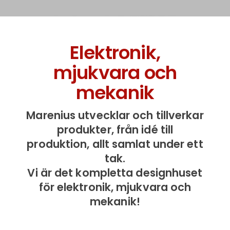
Nyhet! NOISEBOX
P2 & S2
Elektronik,
mjukvara och
Uppdaterade versioner
mekanik
av våra världskända
avlyssningsskydd
Marenius utvecklar och tillverkar
produkter, från idé till
produktion, allt samlat under ett
Läs mer om NoiseBox S2 & P2
här!
tak.
Vi är det kompletta designhuset
för elektronik, mjukvara och
mekanik!